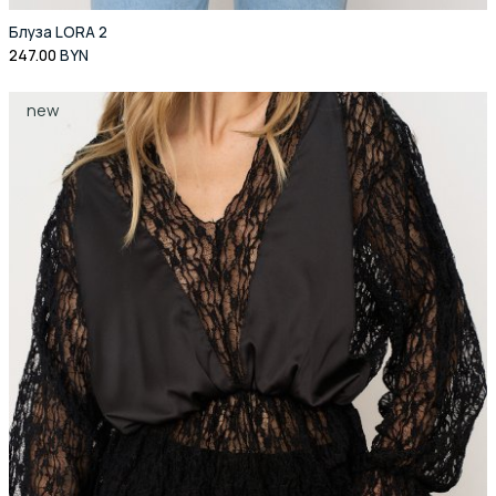
Блуза LORA 2
247.00
BYN
new