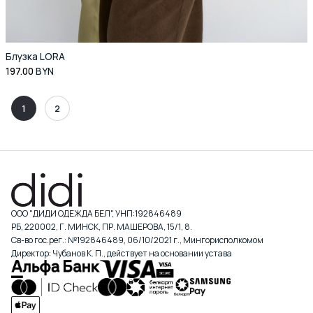
Блузка LORA
197.00
BYN
1
2
ООО "ДИДИ ОДЕЖДА БЕЛ", УНП:192846489
РБ, 220002, Г. МИНСК, ПР. МАШЕРОВА, 15/1, 8.
Св-во гос.рег.: №192846489, 06/10/2021 г., Мингорисполкомом
Директор: Чубанов К. П., действует на основании устава