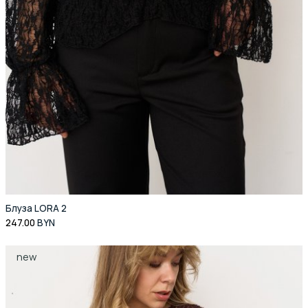
Блуза LORA 2
247.00
BYN
new