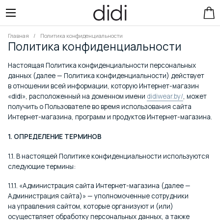
Главная
Политика конфиденциальности
Политика конфиденциальности
Настоящая Политика конфиденциальности персональных
данных (далее — Политика конфиденциальности) действует
в отношении всей информации, которую Интернет-магазин
«didi», расположенный на доменном имени
didiwear.by/
, может
получить о Пользователе во время использования сайта
Заказать звонок
Оставьте номер телефона, и наши консультанты перезвонят вам в ближайшее время.
Ваше имя
Интернет-магазина, программ и продуктов Интернет-магазина.
Номер телефона
* — поля, обязательные для заполнения
Перезвоните мне
1. ОПРЕДЕЛЕНИЕ ТЕРМИНОВ
Купить в 1 клик
Политика конфиденциальности
Ваше имя
Номер телефона
1.1. В настоящей Политике конфиденциальности используются
Комментарий
следующие термины:
* — поля, обязательные для заполнения
Оформить заявку
1.1.1. «Администрация сайта Интернет-магазина (далее —
Администрация сайта)» — уполномоченные сотрудники
на управления сайтом, которые организуют и (или)
осуществляет обработку персональных данных, а также