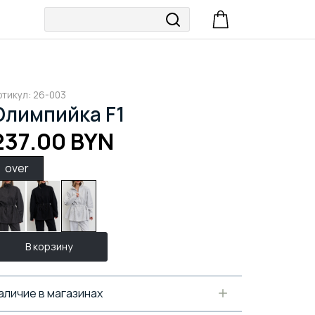
ртикул: 26-003
Олимпийка F1
237.00 BYN
over
В корзину
аличие в магазинах