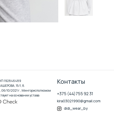
Контакты
УНП:192846489
АШЕРОВА, 15/1, 8.
, 06/10/2021 г., Мингорисполкомом
+375 (44)755 92 31
йствует на основании устава
kira03021990@gmail.com
didi_wear_by