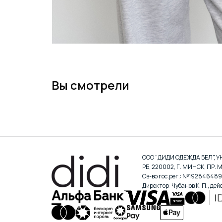
Вы смотрели
ООО "ДИДИ ОДЕЖДА БЕЛ", 
РБ, 220002, Г. МИНСК, ПР. М
Св-во гос.рег.: №192846489
Директор: Чубанов К. П., де