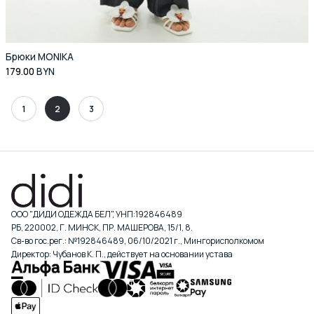
Брюки MONIKA
179.00
BYN
1
2
3
ООО "ДИДИ ОДЕЖДА БЕЛ", УНП:192846489
РБ, 220002, Г. МИНСК, ПР. МАШЕРОВА, 15/1, 8.
Св-во гос.рег.: №192846489, 06/10/2021 г., Мингорисполкомом
Директор: Чубанов К. П., действует на основании устава